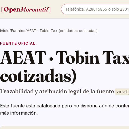
Buscar empresa por nombre o
Open
Mercantil
[
]
Inicio
/
Fuentes
/
AEAT · Tobin Tax (entidades cotizadas)
FUENTE OFICIAL
AEAT · Tobin Tax
cotizadas)
Trazabilidad y atribución legal de la fuente
aeat
Esta fuente está catalogada pero no dispone aún de conten
más información.