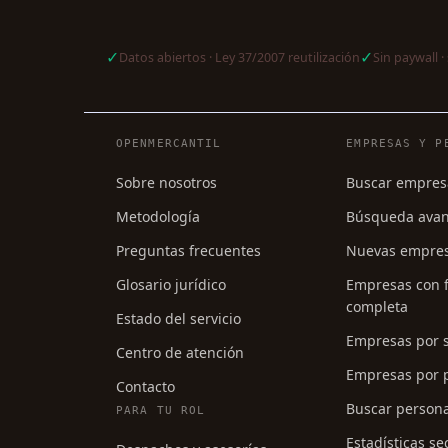
✓
✓
Datos abiertos · Ley 37/2007 reutilización
Sin paywall · 
Navegación del pie de págin
OPENMERCANTIL
EMPRESAS Y P
Sobre nosotros
Buscar empres
Metodología
Búsqueda ava
Preguntas frecuentes
Nuevas empre
Glosario jurídico
Empresas con f
completa
Estado del servicio
Empresas por 
Centro de atención
Empresas por p
Contacto
Buscar person
PARA TU ROL
Estadísticas se