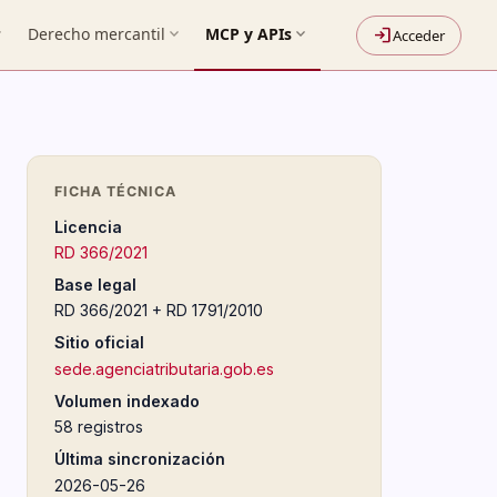
more
Derecho mercantil
expand_more
MCP y APIs
expand_more
login
Acceder
FICHA TÉCNICA
Licencia
RD 366/2021
Base legal
RD 366/2021 + RD 1791/2010
Sitio oficial
sede.agenciatributaria.gob.es
Volumen indexado
58 registros
Última sincronización
2026-05-26