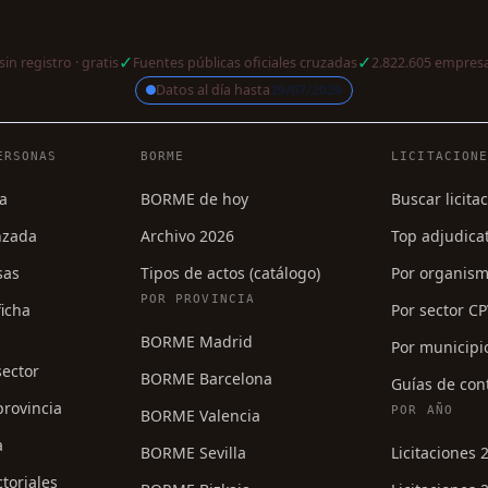
✓
✓
sin registro · gratis
Fuentes públicas oficiales cruzadas
2.822.605 empresa
Datos al día hasta
29/07/2026
a
ERSONAS
BORME
LICITACION
a
BORME de hoy
Buscar licita
nzada
Archivo 2026
Top adjudica
sas
Tipos de actos (catálogo)
Por organis
POR PROVINCIA
icha
Por sector C
BORME Madrid
Por municipi
sector
BORME Barcelona
Guías de con
rovincia
POR AÑO
BORME Valencia
a
BORME Sevilla
Licitaciones 
ctoriales