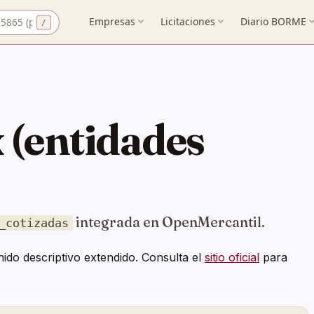
 CIF
Empresas
expand_more
Licitaciones
expand_more
Diario BORME
expand_
 (entidades
integrada en OpenMercantil.
_cotizadas
ido descriptivo extendido. Consulta el
sitio oficial
para