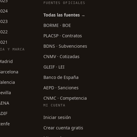
2025
FUENTES OFICIALES
2024
Todas las fuentes →
2023
BORME · BOE
2022
PLACSP · Contratos
2021
BDNS · Subvenciones
CIA Y MARCA
CNMV · Cotizadas
 Madrid
GLEIF · LEI
Barcelona
Banco de España
Valencia
AEPD · Sanciones
evilla
CNMC · Competencia
 AENA
MI CUENTA
ADIF
Iniciar sesión
Renfe
Crear cuenta gratis