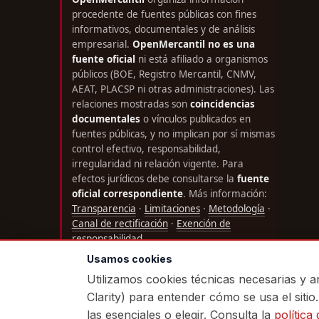
procedente de fuentes públicas con fines
informativos, documentales y de análisis
empresarial.
OpenMercantil no es una
fuente oficial
ni está afiliado a organismos
públicos (BOE, Registro Mercantil, CNMV,
AEAT, PLACSP ni otras administraciones). Las
relaciones mostradas son
coincidencias
documentales
o vínculos publicados en
fuentes públicas, y no implican por sí mismas
control efectivo, responsabilidad,
irregularidad ni relación vigente. Para
efectos jurídicos debe consultarse la
fuente
oficial correspondiente
. Más información:
Transparencia
·
Limitaciones
·
Metodología
·
Canal de rectificación
·
Exención de
responsabilidad
.
Usamos cookies
Utilizamos cookies técnicas necesarias y an
Clarity) para entender cómo se usa el sitio
© 2026 OPENMERCANTIL.ES · SERVICIO INDEPEND
🔊
las esenciales o elegir. Consulta la
política