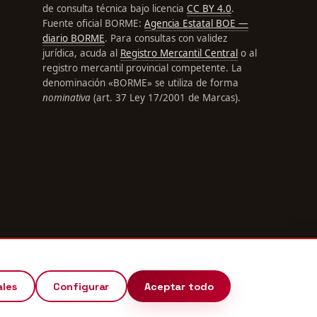
de consulta técnica bajo licencia
CC BY 4.0
.
Fuente oficial BORME:
Agencia Estatal BOE —
diario BORME
. Para consultas con validez
jurídica, acuda al
Registro Mercantil Central
o al
registro mercantil provincial competente. La
denominación «BORME» se utiliza de forma
nominativa
(art. 37 Ley 17/2001 de Marcas).
ales
Configurar
Aceptar todo
API PÚBLICA ·
DESCARGAS GRATUITAS
·
♥ DONAR