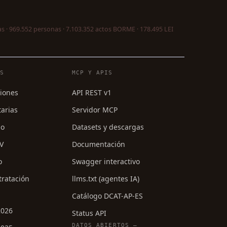
s · 969.552 personas · 7.103.352 actos BORME · 178.495 LEI
ES
MCP Y APIS
ciones
API REST v1
tarias
Servidor MCP
mo
Datasets y descargas
PV
Documentación
o
Swagger interactivo
tratación
llms.txt (agentes IA)
Catálogo DCAT-AP-ES
2026
Status API
DATOS ABIERTOS —