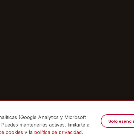
alíticas (Google Analytics y Microsoft
Solo esenci
. Puedes mantenerlas activas, limitarte a
IENTE · SIN VINCULACIÓN OFICIAL CON AEBOE
 de cookies
y la
política de privacidad
.