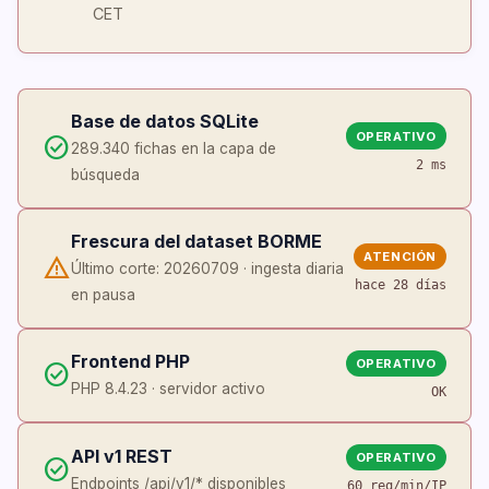
CET
Base de datos SQLite
OPERATIVO
check_circle
289.340 fichas en la capa de
2 ms
búsqueda
Frescura del dataset BORME
ATENCIÓN
warning
Último corte: 20260709 · ingesta diaria
hace 28 días
en pausa
Frontend PHP
OPERATIVO
check_circle
PHP 8.4.23 · servidor activo
OK
API v1 REST
OPERATIVO
check_circle
Endpoints /api/v1/* disponibles
60 req/min/IP