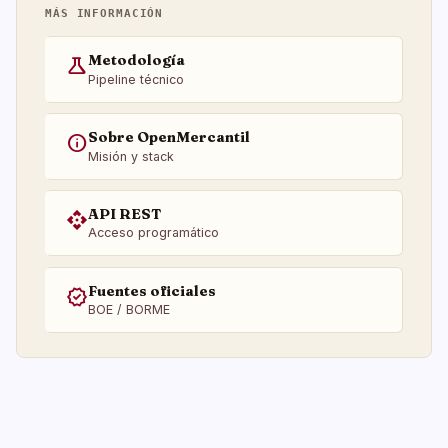
MÁS INFORMACIÓN
Metodología
science
Pipeline técnico
Sobre OpenMercantil
info
Misión y stack
API REST
api
Acceso programático
Fuentes oficiales
verified
BOE / BORME