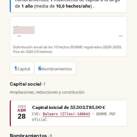
de
1 año
(media de
10,0 hechos/año
) .
10
0
2020
2020
Distribución anual de los 10 hechos BORME registrados (2020–2020).
Pico en 2020 (10 hechos).
1
6
Capital
Nombramientos
Capital social
· 1
Ampliaciones, reducciones y constitución
2020
Capital inicial de 35.302.785,00 €
ABR
CVE:
Balears (Illes)-148643
· BORME PDF
28
oficial
Nombramientos
· 6