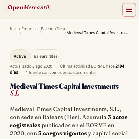
Open
Mercantil
[
]
menu
Inicio
Empresas
Balears (Illes)
/
/
/
Medieval Times Capital Investments, S.L.
Activa
Balears (Illes)
Actualizado
3 ago 2020
·
Última actividad BORME hace
2194
días
·
1 fuente con coincidencia documental
Medieval Times Capital Investments
S.L.
Medieval Times Capital Investments, S.L.,
con sede en Balears (Illes). Acumula
3 actos
registrales
publicados en el BORME en
2020, con
3 cargos vigentes
y capital social