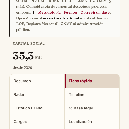
OEPM · PLACSP · BDNS · GLEIF · ESMA · ECB SSM · y
más). Coincidencia documental detectada para esta
empresa:
1
. ·
Metodología
·
Fuentes
·
Corregir un dato
.
OpenMercantil
no es fuente oficial
ni está afiliado a
BOE, Registro Mercantil, CNMV ni administración
pública.
CAPITAL SOCIAL
35,3
M€
desde 2020
Resumen
Ficha rápida
Radar
Timeline
Histórico BORME
⚖️ Base legal
Cargos
Localización