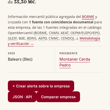
de
35,30 M€
.
Información mercantil pública agregada del
BORME
y
cruzada con
1 fuente con coincidencia documental
para
esta empresa, de las 1 fuentes integradas en el catálogo
OpenMercantil (
BORME
,
CNMV
,
AEAT
,
OEPM
/
EUIPO
/
EPO
,
GLEIF
, BdE,
BDNS
,
AEPD
,
CNMC
,
CENDOJ
…).
Metodología
y verificación →
SEDE
PRESIDENTE
Balears (Illes)
Montaner Cerda
Pedro
+ Crear alerta sobre la empresa
JSON · API
Comparar empresa