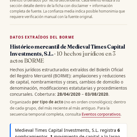
Eventos ordenados por fecha descendente. Cada evento enlaza a su
sección detalle dentro de la ficha con disclaimer + información
completa de fuente. La confianza media indica posible homonimia que
requiere verificación manual con la fuente original.
DATOS EXTRAÍDOS DEL BORME
Histórico mercantil de Medieval Times Capital
Investments, S.L.
· 10 hechos jurídicos en 3
actos BORME
Hechos jurídicos estructurados extraídos del Boletín Oficial
del Registro Mercantil (BORME): ampliaciones y reducciones
de capital, nombramientos y ceses, cambios de domicilio o
denominación, modificaciones estatutarias y procedimientos
concursales. Cobertura:
28/04/2020
–
03/08/2020
.
Organizado
por tipo de acto
(no en orden cronológico); dentro
de cada grupo, del más reciente al más antiguo. Para la
secuencia temporal completa, consulta
Eventos corporativos
.
Medieval Times Capital Investments, S.L. registra
6
nombramientos,
1
movimiento de capital a lo largo