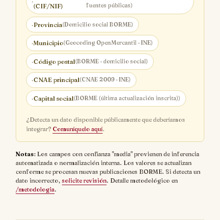
·
fuentes públicas)
(CIF/NIF)
·
Provincia
(Domicilio social BORME)
·
Municipio
(Geocoding OpenMercantil · INE)
·
Código postal
(BORME · domicilio social)
·
CNAE principal
(CNAE 2009 · INE)
·
Capital social
(BORME (última actualización inscrita))
¿Detecta un dato disponible públicamente que deberíamos
integrar?
Comuníquelo aquí
.
Notas
: Los campos con confianza "media" provienen de inferencia
automatizada o normalización interna. Los valores se actualizan
conforme se procesan nuevas publicaciones BORME. Si detecta un
dato incorrecto,
solicite revisión
. Detalle metodológico en
/metodologia
.