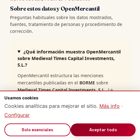
Sobre estos datos y OpenMercantil
Preguntas habituales sobre los datos mostrados,
fuentes, tratamiento de personas y procedimiento de
corrección.
¿Qué información muestra OpenMercantil
sobre Medieval Times Capital Investments,
S.L.?
OpenMercantil estructura las menciones
mercantiles publicadas en el
BORME
sobre
Medieval Times Capital Investments, S.L.
. La
contratación pública PLACSP solo aparece cuando
Usamos cookies
existe una proyección pública verificable ligada a
Cookies analíticas para mejorar el sitio.
Más info
·
la misma identidad y generación de datos. Las
Configurar
demás fuentes complementarias se omiten si su
autoridad pública no está disponible; su ausencia
🔊
Solo esenciales
Aceptar todo
en esta ficha no permite inferir que no existan