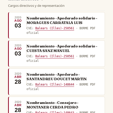
Cargos directivos y de representación
2020
Nombramiento · Apoderado solidario ·
AGO
MORAGUES CARRATALA LUIS
03
CVE:
Balears (Illes)-250561
· BORME PDF
oficial
2020
Nombramiento · Apoderado solidario ·
AGO
CUESTA SANZ MANUEL
03
CVE:
Balears (Illes)-250561
· BORME PDF
oficial
2020
Nombramiento · Apoderado ·
ABR
SANTANDREU DOUCET MARTIN
28
CVE:
Balears (Illes)-148644
· BORME PDF
oficial
2020
Nombramiento · Consejero ·
ABR
MONTANER CERDA PEDRO
28
CVE:
Balears (Illes)-148643
· BORME PDF