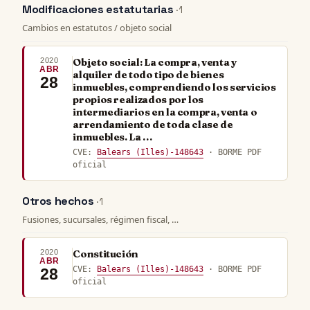
Modificaciones estatutarias
· 1
Cambios en estatutos / objeto social
2020
Objeto social: La compra, venta y
ABR
alquiler de todo tipo de bienes
28
inmuebles, comprendiendo los servicios
propios realizados por los
intermediarios en la compra, venta o
arrendamiento de toda clase de
inmuebles. La …
CVE:
Balears (Illes)-148643
· BORME PDF
oficial
Otros hechos
· 1
Fusiones, sucursales, régimen fiscal, …
2020
Constitución
ABR
CVE:
Balears (Illes)-148643
· BORME PDF
28
oficial