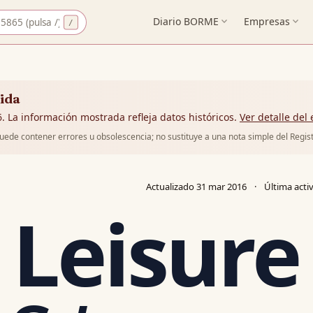
Diario BORME
expand_more
Empresas
expand_more
uida
. La información mostrada refleja datos históricos.
Ver detalle del
puede contener errores u obsolescencia; no sustituye a una nota simple del Regis
Actualizado
31 mar 2016
·
Última act
 Leisur