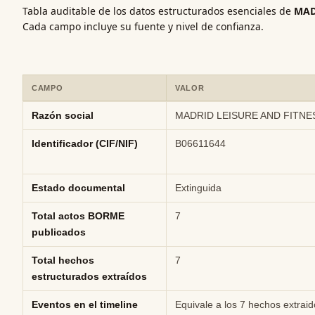
Tabla auditable de los datos estructurados esenciales de
MAD
Cada campo incluye su fuente y nivel de confianza.
CAMPO
VALOR
Ficha rápida de datos estructurados de MADRID LEISURE AND FIT
Razón social
MADRID LEISURE AND FITNE
Identificador (CIF/NIF)
B06611644
Estado documental
Extinguida
Total actos BORME
7
publicados
Total hechos
7
estructurados extraídos
Eventos en el timeline
Equivale a los 7 hechos extrai