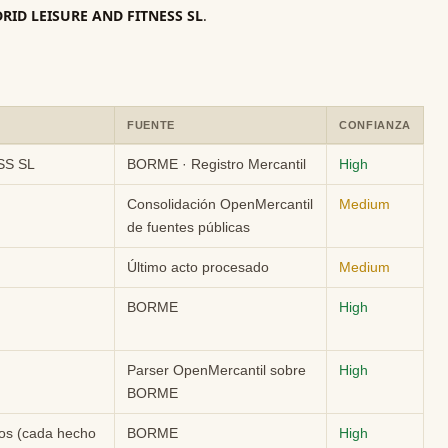
RID LEISURE AND FITNESS SL
.
FUENTE
CONFIANZA
NESS SL: campo, valor, fuente y nivel de confianza.
SS SL
BORME · Registro Mercantil
High
Consolidación OpenMercantil
Medium
de fuentes públicas
Último acto procesado
Medium
BORME
High
Parser OpenMercantil sobre
High
BORME
dos (cada hecho
BORME
High