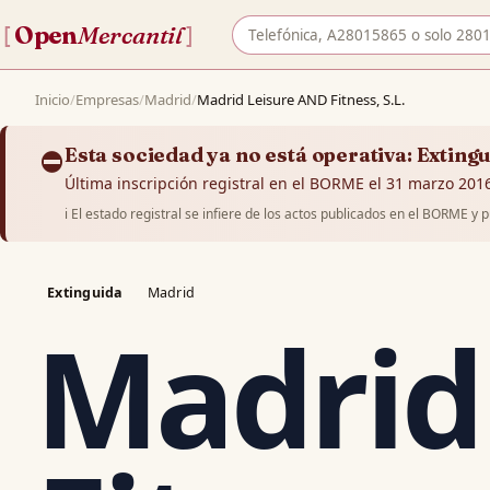
Buscar empresa por nombre o CIF
Open
Mercantil
[
]
Inicio
/
Empresas
/
Madrid
/
Madrid Leisure AND Fitness, S.L.
⛔
Esta sociedad ya no está operativa: Exting
Última inscripción registral en el BORME el 31 marzo 2016
ℹ️
El estado registral se infiere de los actos publicados en el BORME y 
Extinguida
Madrid
Madrid