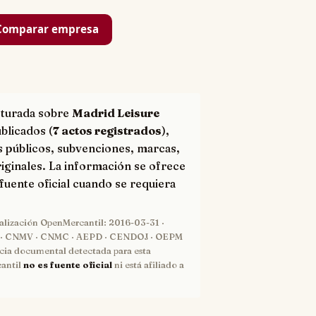
Comparar empresa
cturada sobre
Madrid Leisure
blicados (
7 actos registrados
),
s públicos, subvenciones, marcas,
iginales. La información se ofrece
fuente oficial cuando se requiera
ualización OpenMercantil:
2016-03-31
·
· CNMV · CNMC · AEPD · CENDOJ · OEPM
cia documental detectada para esta
antil
no es fuente oficial
ni está afiliado a