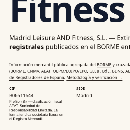
Fitnes
Madrid Leisure AND Fitness, S.L. — Ex
registrales
publicados en el BORME ent
Información mercantil pública agregada del
BORME
y cruzad
(
BORME
,
CNMV
,
AEAT
,
OEPM
/
EUIPO
/
EPO
,
GLEIF
, BdE,
BDNS
,
A
de Registradores de España
.
Metodología y verificación →
CIF
SEDE
B06611644
Madrid
Prefijo «B» — clasificación fiscal
AEAT: Sociedad de
Responsabilidad Limitada. La
forma jurídica societaria figura en
el Registro Mercantil.