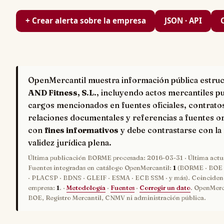
+ Crear alerta sobre la empresa
JSON · API
OpenMercantil muestra información pública estru
AND Fitness, S.L.
, incluyendo actos mercantiles pu
cargos mencionados en fuentes oficiales, contrato
relaciones documentales y referencias a fuentes or
con
fines informativos
y debe contrastarse con la 
validez jurídica plena.
Última publicación BORME procesada:
2016-03-31
· Última act
Fuentes integradas en catálogo OpenMercantil:
1
(BORME · BOE 
· PLACSP · BDNS · GLEIF · ESMA · ECB SSM · y más). Coinciden
empresa:
1
. ·
Metodología
·
Fuentes
·
Corregir un dato
. OpenMerc
BOE, Registro Mercantil, CNMV ni administración pública.