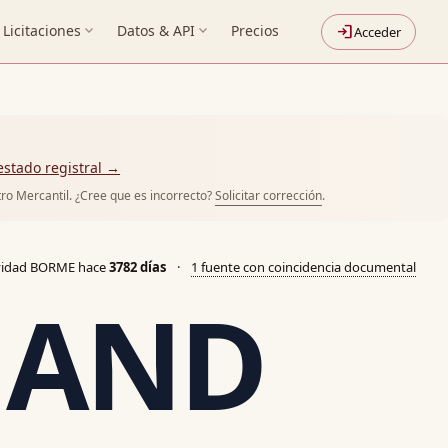
Licitaciones
expand_more
Datos & API
expand_more
Precios
login
Acceder
 estado registral →
tro Mercantil. ¿Cree que es incorrecto?
Solicitar corrección
.
ividad BORME hace
3782 días
·
1 fuente con coincidencia documental
e AND