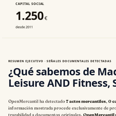
CAPITAL SOCIAL
1.250
€
desde 2011
RESUMEN EJECUTIVO · SEÑALES DOCUMENTALES DETECTADAS
¿Qué sabemos de Mad
Leisure AND Fitness, S
OpenMercantil ha detectado
7 actos mercantiles
,
0 c
información mostrada procede exclusivamente de proy
trazabilidad a documentos originales.
OpenMercantil n