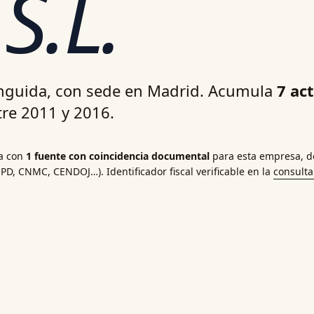
s
S.L.
tinguida, con sede en Madrid. Acumula
7 ac
re 2011 y 2016.
a con
1 fuente con coincidencia documental
para esta empresa, de
EPD
,
CNMC
,
CENDOJ
…). Identificador fiscal verificable en la
consult