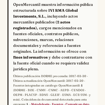
OpenMercantil muestra información pública
estructurada sobre
IVI RMA Global
Investments, S.L.
, incluyendo actos
mercantiles publicados (
2 actos
registrados
), cargos mencionados en
fuentes oficiales, contratos públicos,
subvenciones, marcas, relaciones
documentales y referencias a fuentes
originales. La información se ofrece con
fines informativos
y debe contrastarse con
la fuente oficial cuando se requiera validez
jurídica plena.
Última publicación BORME procesada:
2017-02-20
·
Última actualización OpenMercantil:
2017-02-20
·
Fuentes integradas en catálogo OpenMercantil:
1
(BORME · BOE · CNMV · CNMC · AEPD · CENDOJ ·
OEPM · PLACSP · BDNS · GLEIF · ESMA · ECB SSM · y
más). Coincidencia documental detectada para esta
empresa:
1
. ·
Metodología
·
Fuentes
·
Corregir un dato
.