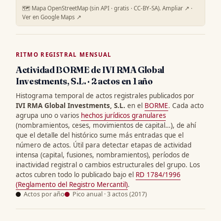
🗺️ Mapa OpenStreetMap (sin API · gratis · CC-BY-SA).
Ampliar ↗
·
Ver en Google Maps ↗
RITMO REGISTRAL MENSUAL
Actividad BORME de IVI RMA Global
Investments, S.L. · 2 actos en 1 año
Histograma temporal de actos registrales publicados por
IVI RMA Global Investments, S.L.
en el
BORME
. Cada acto
agrupa uno o varios
hechos jurídicos granulares
(nombramientos, ceses, movimientos de capital…), de ahí
que el detalle del histórico sume más entradas que el
número de actos. Útil para detectar etapas de actividad
intensa (capital, fusiones, nombramientos), períodos de
inactividad registral o cambios estructurales del grupo. Los
actos cubren todo lo publicado bajo el
RD 1784/1996
(Reglamento del Registro Mercantil)
.
Actos por año
Pico anual · 3 actos (2017)