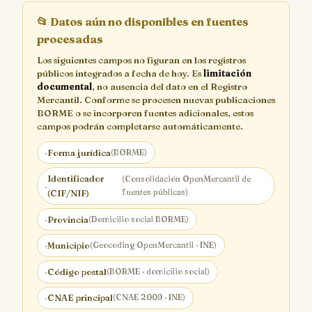
📂
Datos aún no disponibles en fuentes
procesadas
Los siguientes campos no figuran en los registros
públicos integrados a fecha de hoy. Es
limitación
documental
, no ausencia del dato en el Registro
Mercantil. Conforme se procesen nuevas publicaciones
BORME o se incorporen fuentes adicionales, estos
campos podrán completarse automáticamente.
·
Forma jurídica
(BORME)
Identificador
(Consolidación OpenMercantil de
·
fuentes públicas)
(CIF/NIF)
·
Provincia
(Domicilio social BORME)
·
Municipio
(Geocoding OpenMercantil · INE)
·
Código postal
(BORME · domicilio social)
·
CNAE principal
(CNAE 2009 · INE)