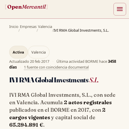
Open
Mercantil
[
]
menu
Inicio
Empresas
Valencia
/
/
/
IVI RMA Global Investments, S.L.
Activa
Valencia
Actualizado
20 feb 2017
·
Última actividad BORME hace
3458
días
·
1 fuente con coincidencia documental
IVI RMA Global Investments
S.L.
IVI RMA Global Investments, S.L., con sede
en Valencia. Acumula
2 actos registrales
publicados en el BORME en 2017, con
2
cargos vigentes
y capital social de
65.294.891 €
.