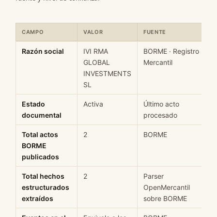
CAMPO
VALOR
FUENTE
Ficha rápida de datos estructurados de IVI RMA GLOBAL INVEST
Razón social
IVI RMA
BORME · Registro
GLOBAL
Mercantil
INVESTMENTS
SL
Estado
Activa
Último acto
documental
procesado
Total actos
2
BORME
BORME
publicados
Total hechos
2
Parser
estructurados
OpenMercantil
extraídos
sobre BORME