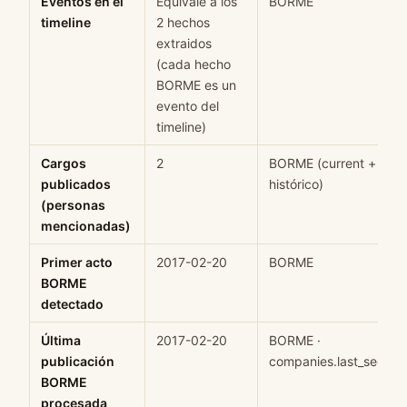
Eventos en el
Equivale a los
BORME
timeline
2 hechos
extraidos
(cada hecho
BORME es un
evento del
timeline)
Cargos
2
BORME (current +
publicados
histórico)
(personas
mencionadas)
Primer acto
2017-02-20
BORME
BORME
detectado
Última
2017-02-20
BORME ·
publicación
companies.last_seen
BORME
procesada