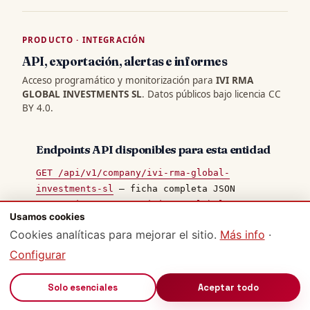
PRODUCTO · INTEGRACIÓN
API, exportación, alertas e informes
Acceso programático y monitorización para
IVI RMA
GLOBAL INVESTMENTS SL
. Datos públicos bajo licencia CC
BY 4.0.
Endpoints API disponibles para esta entidad
GET /api/v1/company/ivi-rma-global-
investments-sl
— ficha completa JSON
GET /api/v1/company/ivi-rma-global-
Usamos cookies
investments-sl/timeline
— timeline
Cookies analíticas para mejorar el sitio.
Más info
·
unificado multi-fuente
GET /api/v1/company/ivi-rma-global-
Configurar
investments-sl/events
— eventos BORME
paginados
🔊
Solo esenciales
Aceptar todo
GET /api/v1/company/ivi-rma-global-