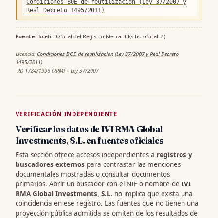
Condiciones BOE de reutilizacion (Ley 37/2007 y
Real Decreto 1495/2011)
Fuente:
Boletin Oficial del Registro Mercantil
(sitio oficial ↗)
·
Licencia:
Condiciones BOE de reutilizacion (Ley 37/2007 y Real Decreto
1495/2011)
·
RD 1784/1996 (RRM) + Ley 37/2007
VERIFICACIÓN INDEPENDIENTE
Verificar los datos de IVI RMA Global
Investments, S.L. en fuentes oficiales
Esta sección ofrece accesos independientes a
registros y
buscadores externos
para contrastar las menciones
documentales mostradas o consultar documentos
primarios. Abrir un buscador con el NIF o nombre de
IVI
RMA Global Investments, S.L.
no implica que exista una
coincidencia en ese registro. Las fuentes que no tienen una
proyección pública admitida se omiten de los resultados de