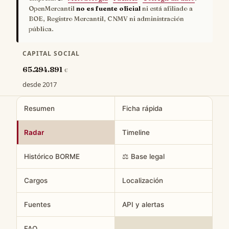
OpenMercantil
no es fuente oficial
ni está afiliado a
BOE, Registro Mercantil, CNMV ni administración
pública.
CAPITAL SOCIAL
65.294.891
€
desde 2017
Resumen
Ficha rápida
Radar
Timeline
Histórico BORME
⚖️ Base legal
Cargos
Localización
Fuentes
API y alertas
FAQ