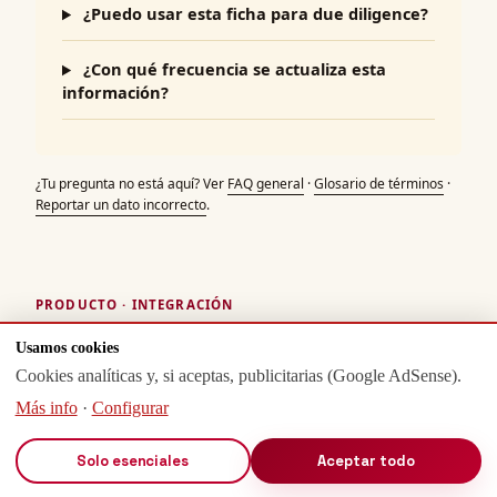
¿Puedo usar esta ficha para due diligence?
¿Con qué frecuencia se actualiza esta
información?
¿Tu pregunta no está aquí? Ver
FAQ general
·
Glosario de términos
·
Reportar un dato incorrecto
.
PRODUCTO · INTEGRACIÓN
API, exportación, alertas e informes
Usamos cookies
Acceso programático y monitorización para
INDUSTRIA DE
Cookies analíticas y, si aceptas, publicitarias (Google AdSense).
DISEÑO TEXTIL, S.A.(R.M. A CORUÑA)
. Datos públicos bajo
Más info
·
Configurar
licencia CC BY 4.0.
Solo esenciales
Aceptar todo
Endpoints API disponibles para esta entidad