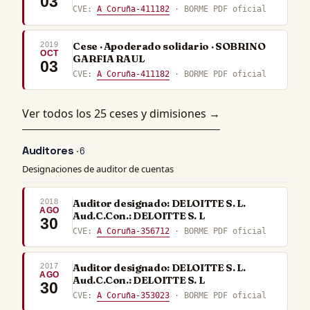
03
CVE:
A Coruña-411182
· BORME PDF oficial
2019
Cese · Apoderado solidario · SOBRINO
OCT
GARFIA RAUL
03
CVE:
A Coruña-411182
· BORME PDF oficial
Ver todos los 25 ceses y dimisiones →
Auditores
· 6
Designaciones de auditor de cuentas
2018
Auditor designado: DELOITTE S. L.
AGO
Aud.C.Con.: DELOITTE S. L
30
CVE:
A Coruña-356712
· BORME PDF oficial
2017
Auditor designado: DELOITTE S. L.
AGO
Aud.C.Con.: DELOITTE S. L
30
CVE:
A Coruña-353023
· BORME PDF oficial