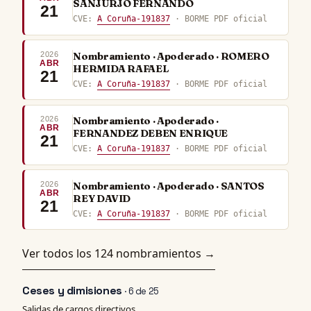
SANJURJO FERNANDO
21
CVE:
A Coruña-191837
· BORME PDF oficial
2026
Nombramiento · Apoderado · ROMERO
ABR
HERMIDA RAFAEL
21
CVE:
A Coruña-191837
· BORME PDF oficial
2026
Nombramiento · Apoderado ·
ABR
FERNANDEZ DEBEN ENRIQUE
21
CVE:
A Coruña-191837
· BORME PDF oficial
2026
Nombramiento · Apoderado · SANTOS
ABR
REY DAVID
21
CVE:
A Coruña-191837
· BORME PDF oficial
Ver todos los 124 nombramientos →
Ceses y dimisiones
· 6 de 25
Salidas de cargos directivos