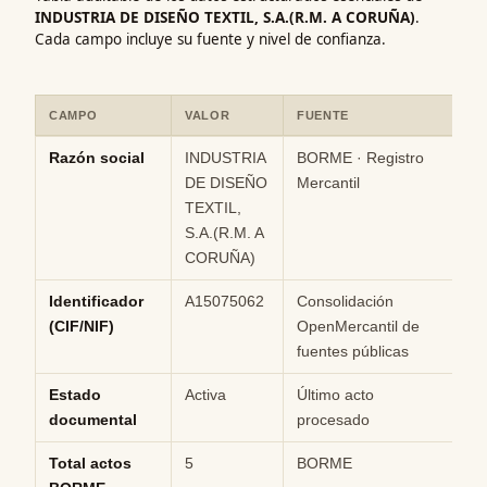
INDUSTRIA DE DISEÑO TEXTIL, S.A.(R.M. A CORUÑA)
.
Cada campo incluye su fuente y nivel de confianza.
CAMPO
VALOR
FUENTE
CO
Ficha rápida de datos estructurados de INDUSTRIA DE DISEÑO TE
Razón social
INDUSTRIA
BORME · Registro
Hi
DE DISEÑO
Mercantil
TEXTIL,
S.A.(R.M. A
CORUÑA)
Identificador
A15075062
Consolidación
M
(CIF/NIF)
OpenMercantil de
fuentes públicas
Estado
Activa
Último acto
M
documental
procesado
Total actos
5
BORME
Hi