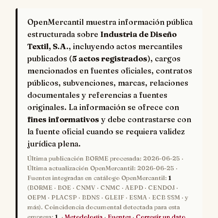
OpenMercantil muestra información pública
estructurada sobre
Industria de Diseño
Textil, S.A.
, incluyendo actos mercantiles
publicados (
5 actos registrados
), cargos
mencionados en fuentes oficiales, contratos
públicos, subvenciones, marcas, relaciones
documentales y referencias a fuentes
originales. La información se ofrece con
fines informativos
y debe contrastarse con
la fuente oficial cuando se requiera validez
jurídica plena.
Última publicación BORME procesada:
2026-06-25
·
Última actualización OpenMercantil:
2026-06-25
·
Fuentes integradas en catálogo OpenMercantil:
1
(BORME · BOE · CNMV · CNMC · AEPD · CENDOJ ·
OEPM · PLACSP · BDNS · GLEIF · ESMA · ECB SSM · y
más). Coincidencia documental detectada para esta
empresa:
1
. ·
Metodología
·
Fuentes
·
Corregir un dato
.