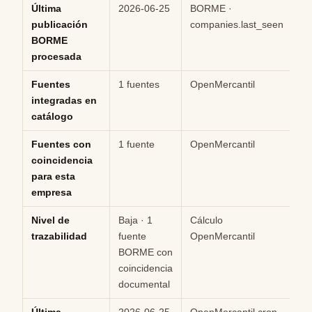
Última
2026-06-25
BORME ·
Hi
publicación
companies.last_seen
BORME
procesada
Fuentes
1 fuentes
OpenMercantil
Hi
integradas en
catálogo
Fuentes con
1 fuente
OpenMercantil
Hi
coincidencia
para esta
empresa
Nivel de
Baja · 1
Cálculo
M
trazabilidad
fuente
OpenMercantil
BORME con
coincidencia
documental