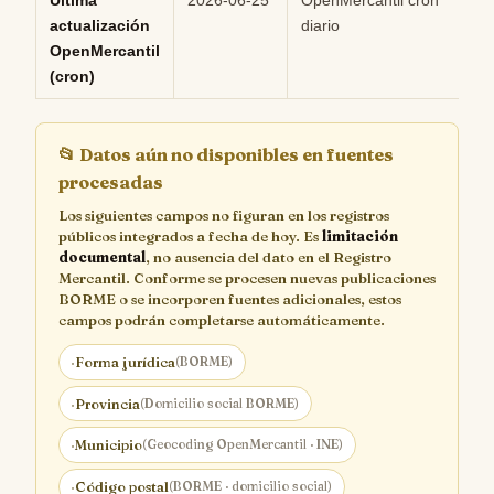
Última
2026-06-25
OpenMercantil cron
Hi
actualización
diario
OpenMercantil
(cron)
📂
Datos aún no disponibles en fuentes
procesadas
Los siguientes campos no figuran en los registros
públicos integrados a fecha de hoy. Es
limitación
documental
, no ausencia del dato en el Registro
Mercantil. Conforme se procesen nuevas publicaciones
BORME o se incorporen fuentes adicionales, estos
campos podrán completarse automáticamente.
·
Forma jurídica
(BORME)
·
Provincia
(Domicilio social BORME)
·
Municipio
(Geocoding OpenMercantil · INE)
·
Código postal
(BORME · domicilio social)