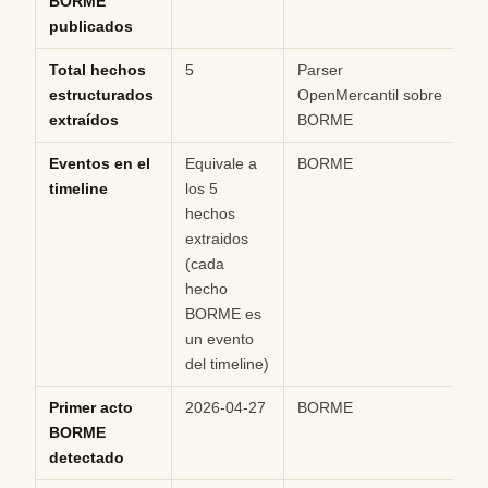
BORME
publicados
Total hechos
5
Parser
Hi
estructurados
OpenMercantil sobre
extraídos
BORME
Eventos en el
Equivale a
BORME
Hi
timeline
los 5
hechos
extraidos
(cada
hecho
BORME es
un evento
del timeline)
Primer acto
2026-04-27
BORME
Hi
BORME
detectado