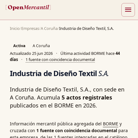
Open
Mercantil
[
]
menu
Inicio
/
Empresas
/
A Coruña
/
Industria de Diseño Textil, S.A.
Activa
A Coruña
Actualizado
25 jun 2026
·
Última actividad BORME hace
44
días
·
1 fuente con coincidencia documental
Industria de Diseño Textil
S.A.
Industria de Diseño Textil, S.A., con sede en
A Coruña. Acumula
5 actos registrales
publicados en el BORME en 2026.
Información mercantil pública agregada del
BORME
y
cruzada con
1 fuente con coincidencia documental
para
esta empresa, de las 1 fuentes integradas en el catálogo