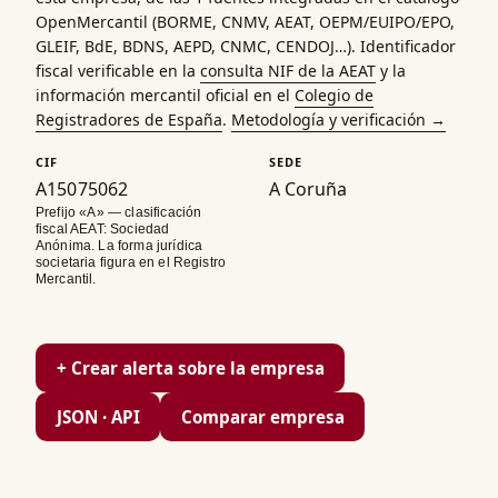
OpenMercantil (
BORME
,
CNMV
,
AEAT
,
OEPM
/
EUIPO
/
EPO
,
GLEIF
, BdE,
BDNS
,
AEPD
,
CNMC
,
CENDOJ
…). Identificador
fiscal verificable en la
consulta
NIF
de la AEAT
y la
información mercantil oficial en el
Colegio de
Registradores de España
.
Metodología y verificación →
CIF
SEDE
A15075062
A Coruña
Prefijo «A» — clasificación
fiscal AEAT: Sociedad
Anónima. La forma jurídica
societaria figura en el Registro
Mercantil.
+ Crear alerta sobre la empresa
JSON · API
Comparar empresa