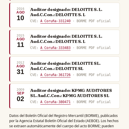
2016
Auditor designado: DELOITTE S. L.
AGO
Aud.C.Con.: DELOITTE S. L
10
CVE:
A Coruña-331240
· BORME PDF oficial
2015
Auditor designado: DELOITTE S. L.
AGO
Aud.C.Con.: DELOITTE S. L
11
CVE:
A Coruña-333483
· BORME PDF oficial
2012
Auditor designado: DELOITTE SL.
AGO
Aud.C.Con.: DELOITTE SL
31
CVE:
A Coruña-361726
· BORME PDF oficial
2009
Auditor designado: KPMG AUDITORES
SEP
SL. Aud.C.Con.: KPMG AUDITORES SL
02
CVE:
A Coruña-380471
· BORME PDF oficial
Datos del Boletín Oficial del Registro Mercantil (BORME), publicados
por la Agencia Estatal Boletín Oficial del Estado (AEBOE). Los hechos
se extraen automáticamente del cuerpo del acto BORME; pueden