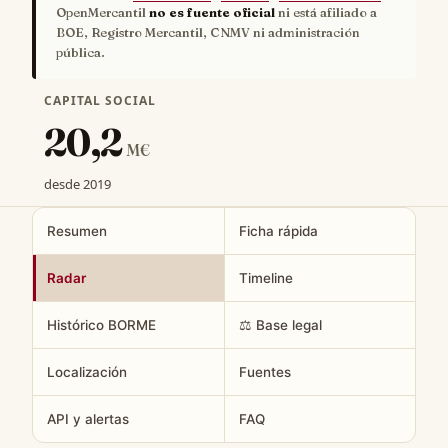
OpenMercantil
no es fuente oficial
ni está afiliado a
BOE, Registro Mercantil, CNMV ni administración
pública.
CAPITAL SOCIAL
20,2
M€
desde 2019
Resumen
Ficha rápida
Radar
Timeline
Histórico BORME
⚖️ Base legal
Localización
Fuentes
API y alertas
FAQ