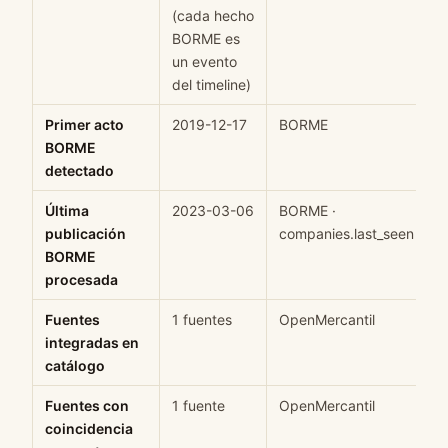
(cada hecho
BORME es
un evento
del timeline)
Primer acto
2019-12-17
BORME
H
BORME
detectado
Última
2023-03-06
BORME ·
H
publicación
companies.last_seen
BORME
procesada
Fuentes
1 fuentes
OpenMercantil
H
integradas en
catálogo
Fuentes con
1 fuente
OpenMercantil
H
coincidencia