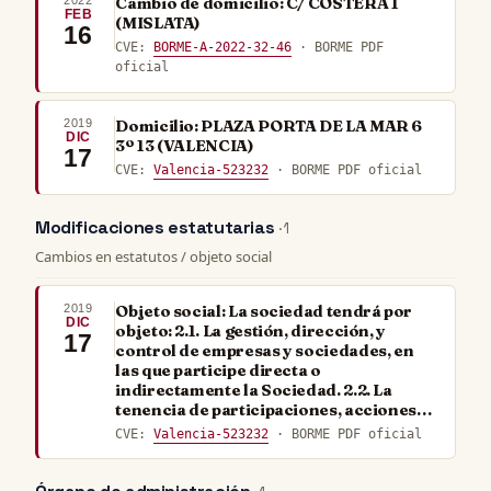
2022
Cambio de domicilio: C/ COSTERA 1
FEB
(MISLATA)
16
CVE:
BORME-A-2022-32-46
· BORME PDF
oficial
2019
Domicilio: PLAZA PORTA DE LA MAR 6
DIC
3º 13 (VALENCIA)
17
CVE:
Valencia-523232
· BORME PDF oficial
Modificaciones estatutarias
· 1
Cambios en estatutos / objeto social
2019
Objeto social: La sociedad tendrá por
DIC
objeto: 2.1. La gestión, dirección, y
17
control de empresas y sociedades, en
las que participe directa o
indirectamente la Sociedad. 2.2. La
tenencia de participaciones, acciones…
CVE:
Valencia-523232
· BORME PDF oficial