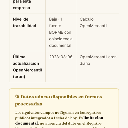
para esta
empresa
Nivel de
Baja · 1
Cálculo
M
trazabilidad
fuente
OpenMercantil
BORME con
coincidencia
documental
Última
2023-03-06
OpenMercantil cron
H
actualización
diario
OpenMercantil
(cron)
📂
Datos aún no disponibles en fuentes
procesadas
Los siguientes campos no figuran en los registros
públicos integrados a fecha de hoy. Es
limitación
documental
, no ausencia del dato en el Registro