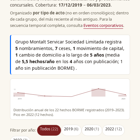
concursales. Cobertura:
17/12/2019
–
06/03/2023
.
Organizado
por tipo de acto
(no en orden cronológico); dentro
de cada grupo, del más reciente al más antiguo. Para la
secuencia temporal completa, consulta
Eventos corporativos
.
Grupo Montalt Servicar Sociedad Limitada registra
5
nombramientos,
7
ceses,
1
movimiento de capital,
1
cambio de domicilio a lo largo de
5 años
(media
de
5,5 hechos/año
en los
4
años con publicación; 1
año sin publicación BORME) .
12
0
2019
2023
Distribución anual de los 22 hechos BORME registrados (2019–2023).
Pico en 2022 (12 hechos).
Todos
(22)
2019
(6)
2020
(1)
2022
(12)
Filtrar por año: