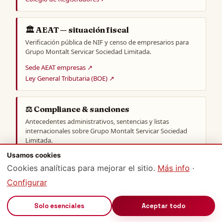
🏛️ AEAT — situación fiscal
Verificación pública de NIF y censo de empresarios para
Grupo Montalt Servicar Sociedad Limitada.
Sede AEAT empresas ↗
Ley General Tributaria (BOE) ↗
⚖️ Compliance & sanciones
Antecedentes administrativos, sentencias y listas
internacionales sobre Grupo Montalt Servicar Sociedad
Limitada.
Usamos cookies
Buscador oficial CENDOJ (Poder Judicial) ↗
OpenSanctions ↗
Cookies analíticas para mejorar el sitio.
Más info
·
CNMC · Competencia ↗
Configurar
Resoluciones AEPD ↗
🔊
Solo esenciales
Aceptar todo
📊 Comparativa sectorial