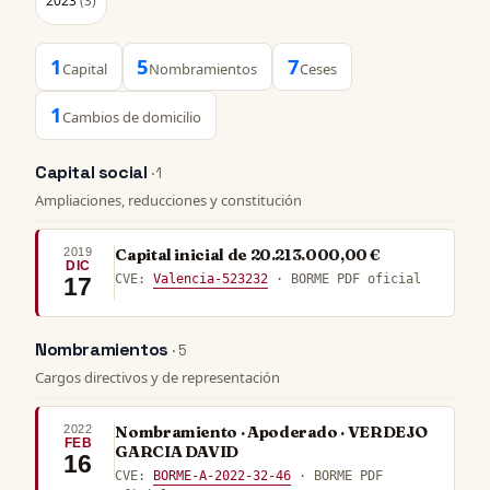
2023
(3)
1
5
7
Capital
Nombramientos
Ceses
1
Cambios de domicilio
Capital social
· 1
Ampliaciones, reducciones y constitución
2019
Capital inicial de 20.213.000,00 €
DIC
CVE:
Valencia-523232
· BORME PDF oficial
17
Nombramientos
· 5
Cargos directivos y de representación
2022
Nombramiento · Apoderado · VERDEJO
FEB
GARCIA DAVID
16
CVE:
BORME-A-2022-32-46
· BORME PDF