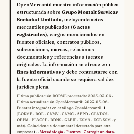
OpenMercantil muestra información pública
estructurada sobre
Grupo Montalt Servicar
Sociedad Limitada
, incluyendo actos
mercantiles publicados (
6 actos
registrados
), cargos mencionados en
fuentes oficiales, contratos públicos,
subvenciones, marcas, relaciones
documentales y referencias a fuentes
originales. La información se ofrece con
fines informativos
y debe contrastarse con
la fuente oficial cuando se requiera validez
jurídica plena.
Última publicación BORME procesada:
2023-03-06
·
Última actualización OpenMercantil:
2023-03-06
·
Fuentes integradas en catálogo OpenMercantil:
1
(BORME · BOE · CNMV · CNMC · AEPD · CENDOJ ·
OEPM · PLACSP · BDNS · GLEIF · ESMA · ECB SSM · y
más). Coincidencia documental detectada para esta
empresa:
1
. ·
Metodología
·
Fuentes
·
Corregir un dato
.