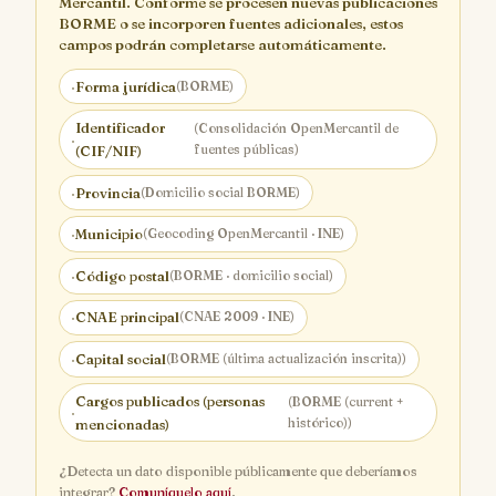
Mercantil. Conforme se procesen nuevas publicaciones
BORME o se incorporen fuentes adicionales, estos
campos podrán completarse automáticamente.
·
Forma jurídica
(BORME)
Identificador
(Consolidación OpenMercantil de
·
fuentes públicas)
(CIF/NIF)
·
Provincia
(Domicilio social BORME)
·
Municipio
(Geocoding OpenMercantil · INE)
·
Código postal
(BORME · domicilio social)
·
CNAE principal
(CNAE 2009 · INE)
·
Capital social
(BORME (última actualización inscrita))
Cargos publicados (personas
(BORME (current +
·
histórico))
mencionadas)
¿Detecta un dato disponible públicamente que deberíamos
integrar?
Comuníquelo aquí
.