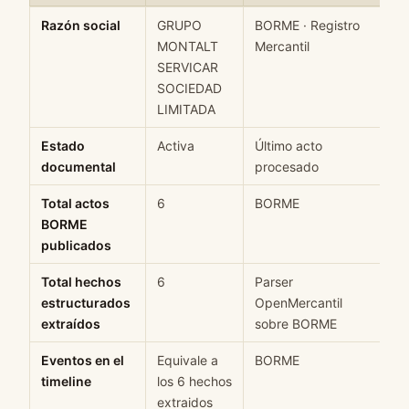
Ficha rápida de datos estructurados de GRUPO MONTALT SERVI
Razón social
GRUPO
BORME · Registro
H
MONTALT
Mercantil
SERVICAR
SOCIEDAD
LIMITADA
Estado
Activa
Último acto
M
documental
procesado
Total actos
6
BORME
H
BORME
publicados
Total hechos
6
Parser
H
estructurados
OpenMercantil
extraídos
sobre BORME
Eventos en el
Equivale a
BORME
H
timeline
los 6 hechos
extraidos