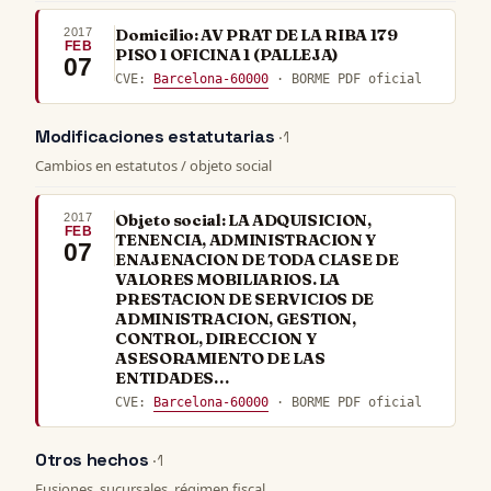
2017
Domicilio: AV PRAT DE LA RIBA 179
FEB
PISO 1 OFICINA 1 (PALLEJA)
07
CVE:
Barcelona-60000
· BORME PDF oficial
Modificaciones estatutarias
· 1
Cambios en estatutos / objeto social
2017
Objeto social: LA ADQUISICION,
FEB
TENENCIA, ADMINISTRACION Y
07
ENAJENACION DE TODA CLASE DE
VALORES MOBILIARIOS. LA
PRESTACION DE SERVICIOS DE
ADMINISTRACION, GESTION,
CONTROL, DIRECCION Y
ASESORAMIENTO DE LAS
ENTIDADES…
CVE:
Barcelona-60000
· BORME PDF oficial
Otros hechos
· 1
Fusiones, sucursales, régimen fiscal, …