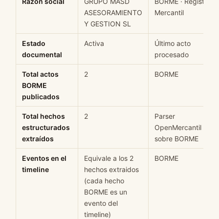
Razón social
GRUPO MASD
BORME · Registro
ASESORAMIENTO
Mercantil
Y GESTION SL
Estado
Activa
Último acto
documental
procesado
Total actos
2
BORME
BORME
publicados
Total hechos
2
Parser
estructurados
OpenMercantil
extraídos
sobre BORME
Eventos en el
Equivale a los 2
BORME
timeline
hechos extraidos
(cada hecho
BORME es un
evento del
timeline)