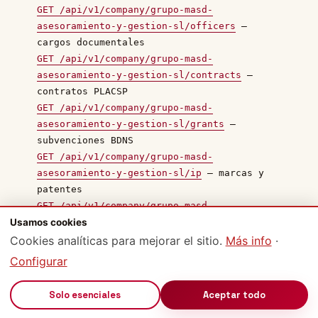
GET /api/v1/company/grupo-masd-
asesoramiento-y-gestion-sl/officers
—
cargos documentales
GET /api/v1/company/grupo-masd-
asesoramiento-y-gestion-sl/contracts
—
contratos PLACSP
GET /api/v1/company/grupo-masd-
asesoramiento-y-gestion-sl/grants
—
subvenciones BDNS
GET /api/v1/company/grupo-masd-
asesoramiento-y-gestion-sl/ip
— marcas y
patentes
GET /api/v1/company/grupo-masd-
Usamos cookies
asesoramiento-y-gestion-sl/sources
—
catálogo de fuentes con datos
Cookies analíticas para mejorar el sitio.
Más info
·
Configurar
Documentación completa OpenAPI 3.1:
·
openapi.json
Free: 200 req/día por IP · Pro: 5.000 req/día · Atribución
requerida (CC BY 4.0).
🔊
Solo esenciales
Aceptar todo