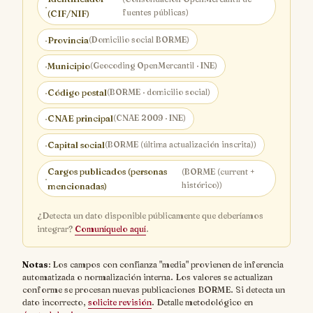
·
fuentes públicas)
(CIF/NIF)
·
Provincia
(Domicilio social BORME)
·
Municipio
(Geocoding OpenMercantil · INE)
·
Código postal
(BORME · domicilio social)
·
CNAE principal
(CNAE 2009 · INE)
·
Capital social
(BORME (última actualización inscrita))
Cargos publicados (personas
(BORME (current +
·
histórico))
mencionadas)
¿Detecta un dato disponible públicamente que deberíamos
integrar?
Comuníquelo aquí
.
Notas
: Los campos con confianza "media" provienen de inferencia
automatizada o normalización interna. Los valores se actualizan
conforme se procesan nuevas publicaciones BORME. Si detecta un
dato incorrecto,
solicite revisión
. Detalle metodológico en