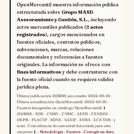
OpenMercantil muestra información pública
estructurada sobre
Grupo MASD
Asesoramiento y Gestión, S.L.
, incluyendo
actos mercantiles publicados (
2 actos
registrados
), cargos mencionados en
fuentes oficiales, contratos públicos,
subvenciones, marcas, relaciones
documentales y referencias a fuentes
originales. La información se ofrece con
fines informativos
y debe contrastarse con
la fuente oficial cuando se requiera validez
jurídica plena.
Última publicación BORME procesada:
2022-06-01
·
Última actualización OpenMercantil:
2022-06-01
·
Fuentes integradas en catálogo OpenMercantil:
1
(BORME · BOE · CNMV · CNMC · AEPD · CENDOJ ·
OEPM · PLACSP · BDNS · GLEIF · ESMA · ECB SSM · y
más). Coincidencia documental detectada para esta
empresa:
1
. ·
Metodología
·
Fuentes
·
Corregir un dato
.