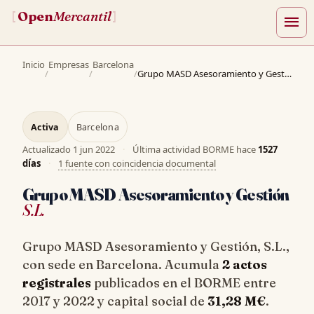
Open
Mercantil
[
]
menu
Inicio
Empresas
Barcelona
/
/
/
Grupo MASD Asesoramiento y Gestión, S.L.
Activa
Barcelona
Actualizado
1 jun 2022
·
Última actividad BORME hace
1527
días
·
1 fuente con coincidencia documental
Grupo MASD Asesoramiento y Gestión
S.L.
Grupo MASD Asesoramiento y Gestión, S.L.,
con sede en Barcelona. Acumula
2 actos
registrales
publicados en el BORME entre
2017 y 2022 y capital social de
31,28 M€
.