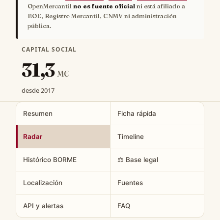
OpenMercantil
no es fuente oficial
ni está afiliado a
BOE, Registro Mercantil, CNMV ni administración
pública.
CAPITAL SOCIAL
31,3
M€
desde 2017
Resumen
Ficha rápida
Radar
Timeline
Histórico BORME
⚖️ Base legal
Localización
Fuentes
API y alertas
FAQ