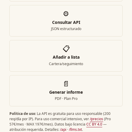
⚙️
Consultar API
JSON estructurado
📋
Añadir a lista
Cartera/seguimiento
📄
Generar informe
PDF · Plan Pro
Política de uso
: La API es gratuita para uso responsable (200
req/día por IP). Para uso comercial intensivo, ver
/precios
(Pro
57€/mes · MAX 197€/mes). Datos bajo licencia
CC BY 4.0
—
atribución requerida. Detalles:
/api
·
/llms.txt
.