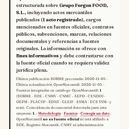
estructurada sobre
Grupo Fergon FOOD,
S.L.
, incluyendo actos mercantiles
publicados (
1 acto registrado
), cargos
mencionados en fuentes oficiales, contratos
públicos, subvenciones, marcas, relaciones
documentales y referencias a fuentes
originales. La información se ofrece con
fines informativos
y debe contrastarse con
la fuente oficial cuando se requiera validez
jurídica plena.
Última publicación BORME procesada:
2020-11-05
·
Última actualización OpenMercantil:
2020-11-05
·
Fuentes integradas en catálogo OpenMercantil:
1
(BORME · BOE · CNMV · CNMC · AEPD · CENDOJ ·
OEPM · PLACSP · BDNS · GLEIF · ESMA · ECB SSM · y
más). Coincidencia documental detectada para esta
empresa:
1
. ·
Metodología
·
Fuentes
·
Corregir un dato
.
OpenMercantil
no es fuente oficial
ni está afiliado a
BOE, Registro Mercantil, CNMV ni administración