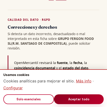
CALIDAD DEL DATO · RGPD
Correcciones y derechos
Si detecta un dato incorrecto, desactualizado o mal
interpretado en esta ficha sobre
GRUPO FERGON FOOD
SL(R.M. SANTIAGO DE COMPOSTELA)
, puede solicitar
revisión.
OpenMercantil revisará la
fuente
, la
fecha
, la
coincidencia documental
y el
estado del dato
.
Compromiso de respuesta: 7 días hábiles.
Usamos cookies
Cookies analíticas para mejorar el sitio.
Más info
·
Solicitar revisión
Configurar
Actualización de datos
🔊
Solo esenciales
Aceptar todo