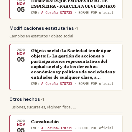
Domicilio: PQUE EMPRESARIAL DE
NOV
ESPIÑEIRA - PARCELA NUEVE (BOIRO)
05
CVE:
A Coruña-378735
· BORME PDF oficial
Modificaciones estatutarias
· 1
Cambios en estatutos / objeto social
2020
Objeto social: La Sociedad tendrá por
NOV
objeto: I.- La gestión de acciones o
05
participaciones representativas del
capital social y de los derechos
económicos y políticos de sociedades y
entidades de cualquier clase, a…
CVE:
A Coruña-378735
· BORME PDF oficial
Otros hechos
· 1
Fusiones, sucursales, régimen fiscal, …
2020
Constitución
NOV
CVE:
A Coruña-378735
· BORME PDF oficial
05