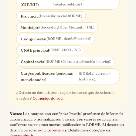
·
fuentes públicas)
(CIF/NIF)
·
Provincia
(Domicilio social BORME)
·
Municipio
(Geocoding OpenMercantil · INE)
·
Código postal
(BORME · domicilio social)
·
CNAE principal
(CNAE 2009 · INE)
·
Capital social
(BORME (última actualización inscrita))
Cargos publicados (personas
(BORME (current +
·
histórico))
mencionadas)
¿Detecta un dato disponible públicamente que deberíamos
integrar?
Comuníquelo aquí
.
Notas
: Los campos con confianza "media" provienen de inferencia
automatizada o normalización interna. Los valores se actualizan
conforme se procesan nuevas publicaciones BORME. Si detecta un
dato incorrecto,
solicite revisión
. Detalle metodológico en
/metodologia
.