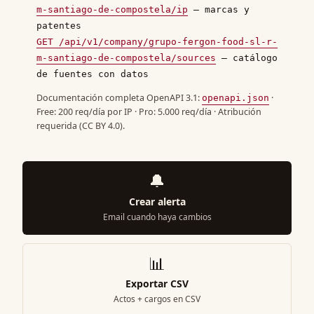
m-santiago-de-compostela/ip
— marcas y
patentes
GET /api/v1/company/grupo-fergon-food-sl-r-
m-santiago-de-compostela/sources
— catálogo
de fuentes con datos
Documentación completa OpenAPI 3.1:
·
openapi.json
Free: 200 req/día por IP · Pro: 5.000 req/día · Atribución
requerida (CC BY 4.0).
🔔
Crear alerta
Email cuando haya cambios
📊
Exportar CSV
Actos + cargos en CSV