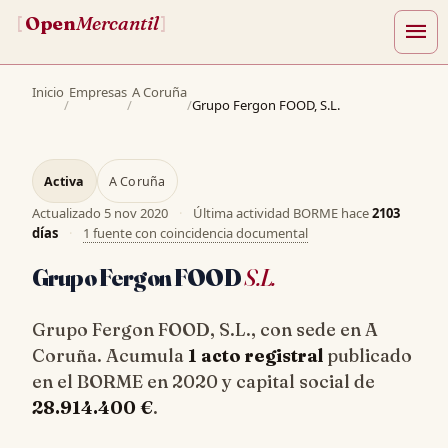
Open
Mercantil
[
]
menu
Inicio
Empresas
A Coruña
/
/
/
Grupo Fergon FOOD, S.L.
Activa
A Coruña
Actualizado
5 nov 2020
·
Última actividad BORME hace
2103
días
·
1 fuente con coincidencia documental
Grupo Fergon FOOD
S.L.
Grupo Fergon FOOD, S.L., con sede en A
Coruña. Acumula
1 acto registral
publicado
en el BORME en 2020 y capital social de
28.914.400 €
.