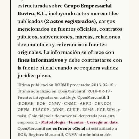
estructurada sobre
Grupo Empresarial
Rovira, S.L.
, incluyendo actos mercantiles
publicados (
2 actos registrados
), cargos
mencionados en fuentes oficiales, contratos
públicos, subvenciones, marcas, relaciones
documentales y referencias a fuentes
originales. La información se ofrece con
fines informativos
y debe contrastarse con
la fuente oficial cuando se requiera validez
jurídica plena.
Última publicación BORME procesada:
2016-02-19
·
Última actualización OpenMercantil:
2016-02-19
·
Fuentes integradas en catálogo OpenMercantil:
1
(BORME · BOE · CNMV · CNMC · AEPD · CENDOJ ·
OEPM · PLACSP · BDNS · GLEIF · ESMA · ECB SSM · y
más). Coincidencia documental detectada para esta
empresa:
1
. ·
Metodología
·
Fuentes
·
Corregir un dato
.
OpenMercantil
no es fuente oficial
ni está afiliado a
BOE, Registro Mercantil, CNMV ni administración