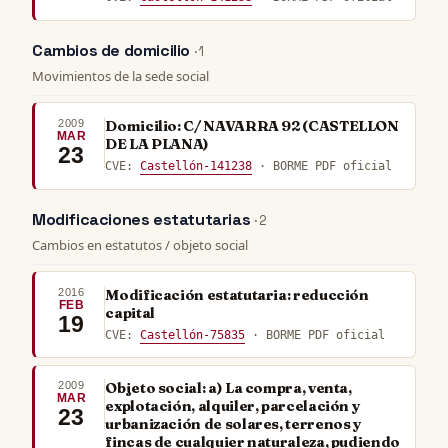
Cambios de domicilio
· 1
Movimientos de la sede social
2009
Domicilio: C/ NAVARRA 92 (CASTELLON
MAR
DE LA PLANA)
23
CVE:
Castellón-141238
· BORME PDF oficial
Modificaciones estatutarias
· 2
Cambios en estatutos / objeto social
2016
Modificación estatutaria: reducción
FEB
capital
19
CVE:
Castellón-75835
· BORME PDF oficial
2009
Objeto social: a) La compra, venta,
MAR
explotación, alquiler, parcelación y
23
urbanización de solares, terrenos y
fincas de cualquier naturaleza, pudiendo