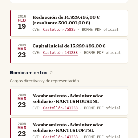
2016
Reducción de 14.929.495,00 €
FEB
(resultante 300.001,00 €)
19
CVE:
Castellón-75835
· BORME PDF oficial
2009
Capital inicial de 15.229.496,00 €
MAR
CVE:
Castellón-141238
· BORME PDF oficial
23
Nombramientos
· 2
Cargos directivos y de representación
2009
Nombramiento · Administrador
MAR
solidario · KAKTUSHOUSE SL
23
CVE:
Castellón-141238
· BORME PDF oficial
2009
Nombramiento · Administrador
MAR
solidario · KAKTUSLOFT SL
23
CVE:
Castellón-141238
· BORME PDF oficial