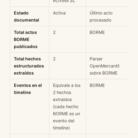
ROVIRA SL
Estado
Activa
Último acto
documental
procesado
Total actos
2
BORME
BORME
publicados
Total hechos
2
Parser
estructurados
OpenMercantil
extraídos
sobre BORME
Eventos en el
Equivale a los
BORME
timeline
2 hechos
extraidos
(cada hecho
BORME es un
evento del
timeline)