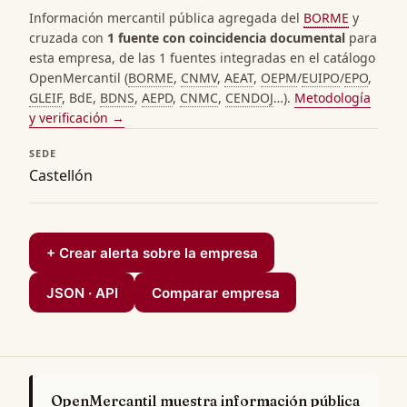
Información mercantil pública agregada del
BORME
y
cruzada con
1 fuente con coincidencia documental
para
esta empresa, de las 1 fuentes integradas en el catálogo
OpenMercantil (
BORME
,
CNMV
,
AEAT
,
OEPM
/
EUIPO
/
EPO
,
GLEIF
, BdE,
BDNS
,
AEPD
,
CNMC
,
CENDOJ
…).
Metodología
y verificación →
SEDE
Castellón
+ Crear alerta sobre la empresa
JSON · API
Comparar empresa
OpenMercantil muestra información pública