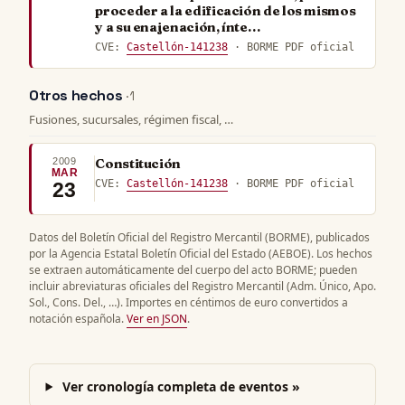
proceder a la edificación de los mismos
y a su enajenación, ínte…
CVE:
Castellón-141238
· BORME PDF oficial
Otros hechos
· 1
Fusiones, sucursales, régimen fiscal, …
2009
Constitución
MAR
CVE:
Castellón-141238
· BORME PDF oficial
23
Datos del Boletín Oficial del Registro Mercantil (BORME), publicados
por la Agencia Estatal Boletín Oficial del Estado (AEBOE). Los hechos
se extraen automáticamente del cuerpo del acto BORME; pueden
incluir abreviaturas oficiales del Registro Mercantil (Adm. Único, Apo.
Sol., Cons. Del., …). Importes en céntimos de euro convertidos a
notación española.
Ver en JSON
.
Ver cronología completa de eventos »