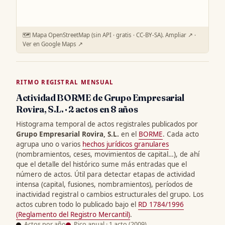
🗺️ Mapa OpenStreetMap (sin API · gratis · CC-BY-SA).
Ampliar ↗
·
Ver en Google Maps ↗
RITMO REGISTRAL MENSUAL
Actividad BORME de Grupo Empresarial
Rovira, S.L. · 2 actos en 8 años
Histograma temporal de actos registrales publicados por
Grupo Empresarial Rovira, S.L.
en el
BORME
. Cada acto
agrupa uno o varios
hechos jurídicos granulares
(nombramientos, ceses, movimientos de capital…), de ahí
que el detalle del histórico sume más entradas que el
número de actos. Útil para detectar etapas de actividad
intensa (capital, fusiones, nombramientos), períodos de
inactividad registral o cambios estructurales del grupo. Los
actos cubren todo lo publicado bajo el
RD 1784/1996
(Reglamento del Registro Mercantil)
.
Actos por año
Pico anual · 1 acto (2009)