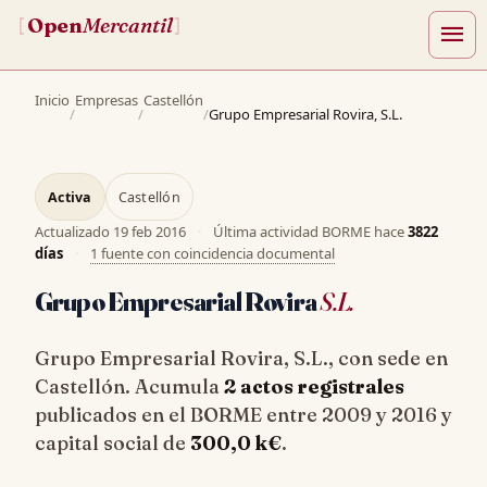
Open
Mercantil
[
]
menu
Inicio
Empresas
Castellón
/
/
/
Grupo Empresarial Rovira, S.L.
Activa
Castellón
Actualizado
19 feb 2016
·
Última actividad BORME hace
3822
días
·
1 fuente con coincidencia documental
Grupo Empresarial Rovira
S.L.
Grupo Empresarial Rovira, S.L., con sede en
Castellón. Acumula
2 actos registrales
publicados en el BORME entre 2009 y 2016 y
capital social de
300,0 k€
.