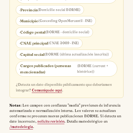
·
Provincia
(Domicilio social BORME)
·
Municipio
(Geocoding OpenMercantil · INE)
·
Código postal
(BORME · domicilio social)
·
CNAE principal
(CNAE 2009 · INE)
·
Capital social
(BORME (última actualización inscrita))
Cargos publicados (personas
(BORME (current +
·
histórico))
mencionadas)
¿Detecta un dato disponible públicamente que deberíamos
integrar?
Comuníquelo aquí
.
Notas
: Los campos con confianza "media" provienen de inferencia
automatizada o normalización interna. Los valores se actualizan
conforme se procesan nuevas publicaciones BORME. Si detecta un
dato incorrecto,
solicite revisión
. Detalle metodológico en
/metodologia
.