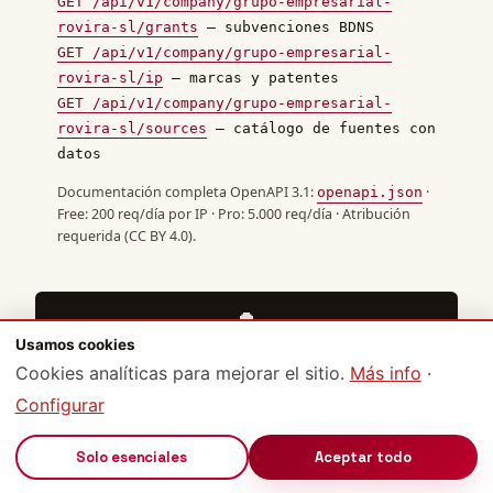
GET /api/v1/company/grupo-empresarial-
rovira-sl/grants
— subvenciones BDNS
GET /api/v1/company/grupo-empresarial-
rovira-sl/ip
— marcas y patentes
GET /api/v1/company/grupo-empresarial-
rovira-sl/sources
— catálogo de fuentes con
datos
Documentación completa OpenAPI 3.1:
·
openapi.json
Free: 200 req/día por IP · Pro: 5.000 req/día · Atribución
requerida (CC BY 4.0).
🔔
Usamos cookies
Crear alerta
Cookies analíticas para mejorar el sitio.
Más info
·
Email cuando haya cambios
Configurar
📊
🔊
Solo esenciales
Aceptar todo
Exportar CSV