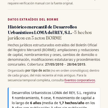
requiere verificación manual con la fuente original.
DATOS EXTRAÍDOS DEL BORME
Histórico mercantil de Desarrollos
Urbanisticos LOMA del REY, S.L.
· 5 hechos
jurídicos en 3 actos BORME
Hechos jurídicos estructurados extraídos del Boletín Oficial
del Registro Mercantil (BORME): ampliaciones y reducciones
de capital, nombramientos y ceses, cambios de domicilio o
denominación, modificaciones estatutarias y procedimientos
concursales. Cobertura:
27/05/2010
–
28/04/2015
.
Organizado
por tipo de acto
(no en orden cronológico); dentro
de cada grupo, del más reciente al más antiguo. Para la
secuencia temporal completa, consulta
Eventos corporativos
.
Desarrollos Urbanisticos LOMA del REY, S.L. registra
1
nombramiento,
1
cese,
1
movimiento de capital a
lo largo de
6 años
(media de
1,7 hechos/año
en los
3
años con publicación; 3 años sin publicación