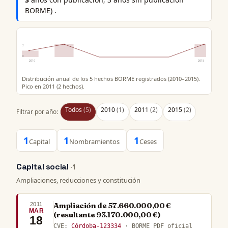
BORME) .
2
0
2010
2015
Distribución anual de los 5 hechos BORME registrados (2010–2015).
Pico en 2011 (2 hechos).
Todos
(5)
2010
(1)
2011
(2)
2015
(2)
Filtrar por año:
1
1
1
Capital
Nombramientos
Ceses
Capital social
· 1
Ampliaciones, reducciones y constitución
2011
Ampliación de 57.660.000,00 €
MAR
(resultante 93.170.000,00 €)
18
CVE:
Córdoba-123334
· BORME PDF oficial