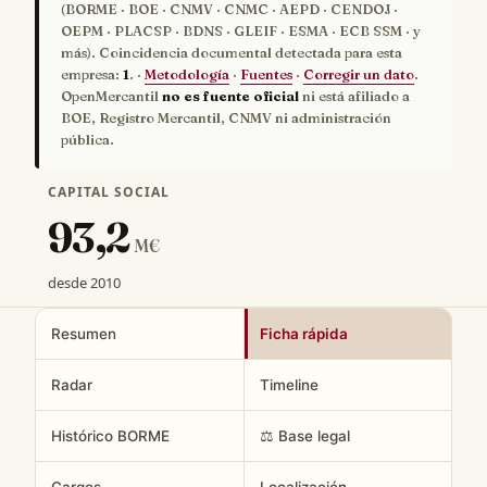
(BORME · BOE · CNMV · CNMC · AEPD · CENDOJ ·
OEPM · PLACSP · BDNS · GLEIF · ESMA · ECB SSM · y
más). Coincidencia documental detectada para esta
empresa:
1
. ·
Metodología
·
Fuentes
·
Corregir un dato
.
OpenMercantil
no es fuente oficial
ni está afiliado a
BOE, Registro Mercantil, CNMV ni administración
pública.
CAPITAL SOCIAL
93,2
M€
desde 2010
Resumen
Ficha rápida
Radar
Timeline
Histórico BORME
⚖️ Base legal
Cargos
Localización