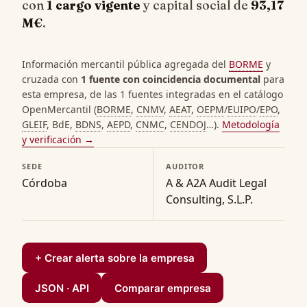
con
1 cargo vigente
y capital social de
93,17
M€
.
Información mercantil pública agregada del
BORME
y
cruzada con
1 fuente con coincidencia documental
para
esta empresa, de las 1 fuentes integradas en el catálogo
OpenMercantil (
BORME
,
CNMV
,
AEAT
,
OEPM
/
EUIPO
/
EPO
,
GLEIF
, BdE,
BDNS
,
AEPD
,
CNMC
,
CENDOJ
…).
Metodología
y verificación →
SEDE
AUDITOR
Córdoba
A & A2A Audit Legal
Consulting, S.L.P.
+ Crear alerta sobre la empresa
JSON · API
Comparar empresa