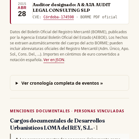
2015
Auditor designado: A & A2A AUDIT
ABR
LEGAL CONSULTING SLP
28
CVE:
Córdoba-174598
· BORME PDF oficial
Datos del Boletín Oficial del Registro Mercantil (BORME), publicados
por la Agencia Estatal Boletín Oficial del Estado (AEBOE). Los hechos
se extraen automáticamente del cuerpo del acto BORME; pueden
incluir abreviaturas oficiales del Registro Mercantil (Adm. Único, Apo.
Sol., Cons. Del., …). Importes en céntimos de euro convertidos a
notación española.
Ver en JSON
.
Ver cronología completa de eventos »
MENCIONES DOCUMENTALES · PERSONAS VINCULADAS
Cargos documentales de Desarrollos
Urbanisticos LOMA del REY, S.L.
· 1