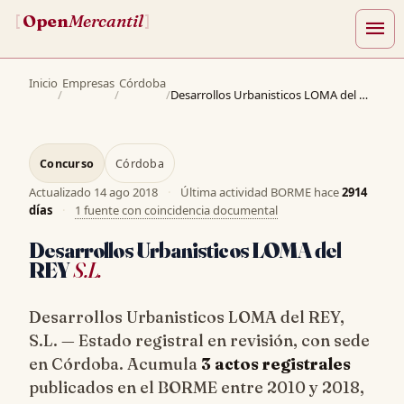
Open
Mercantil
[
]
menu
Inicio
Empresas
Córdoba
/
/
/
Desarrollos Urbanisticos LOMA del REY, S.L.
Concurso
Córdoba
Actualizado
14 ago 2018
·
Última actividad BORME hace
2914
días
·
1 fuente con coincidencia documental
Desarrollos Urbanisticos LOMA del
REY
S.L.
Desarrollos Urbanisticos LOMA del REY,
S.L. — Estado registral en revisión, con sede
en Córdoba. Acumula
3 actos registrales
publicados en el BORME entre 2010 y 2018,