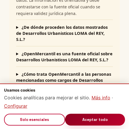
datos. La información es orientativa y debe
contrastarse con la fuente oficial cuando se
requiera validez jurídica plena.
¿De dónde proceden los datos mostrados
de Desarrollos Urbanisticos LOMA del REY,
S.L.?
¿OpenMercantil es una fuente oficial sobre
Desarrollos Urbanisticos LOMA del REY, S.L.?
¿Cómo trata OpenMercantil a las personas
mencionadas como cargos de Desarrollos
Urbanisticos LOMA del REY, S.L.?
Usamos cookies
Cookies analíticas para mejorar el sitio.
Más info
·
¿Cómo puedo corregir un dato sobre
Configurar
Desarrollos Urbanisticos LOMA del REY, S.L. en
OpenMercantil?
🔊
Solo esenciales
Aceptar todo
¿Puedo usar esta ficha de Desarrollos