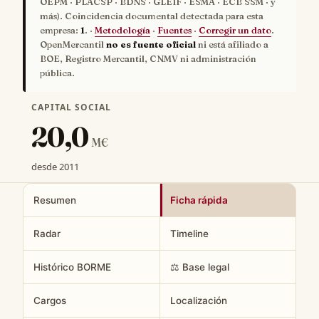
OEPM · PLACSP · BDNS · GLEIF · ESMA · ECB SSM · y
más). Coincidencia documental detectada para esta
empresa:
1
. ·
Metodología
·
Fuentes
·
Corregir un dato
.
OpenMercantil
no es fuente oficial
ni está afiliado a
BOE, Registro Mercantil, CNMV ni administración
pública.
CAPITAL SOCIAL
20,0
M€
desde 2011
Resumen
Ficha rápida
Radar
Timeline
Histórico BORME
⚖️ Base legal
Cargos
Localización