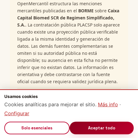
OpenMercantil estructura las menciones
mercantiles publicadas en el
BORME
sobre
Caixa
Capital Biomed SCR de Regimen Simplificado,
S.A.
. La contratación pública PLACSP solo aparece
cuando existe una proyección pública verificable
ligada a la misma identidad y generación de
datos. Las demás fuentes complementarias se
omiten si su autoridad pública no está
disponible; su ausencia en esta ficha no permite
inferir que no existan datos. La información es
orientativa y debe contrastarse con la fuente
oficial cuando se requiera validez jurídica plena.
¿De dónde proceden los datos mostrados
Usamos cookies
de Caixa Capital Biomed SCR de Regimen
Cookies analíticas para mejorar el sitio.
Más info
·
Simplificado, S.A.?
Configurar
¿OpenMercantil es una fuente oficial sobre
🔊
Solo esenciales
Aceptar todo
Caixa Capital Biomed SCR de Regimen
Simplificado, S.A.?