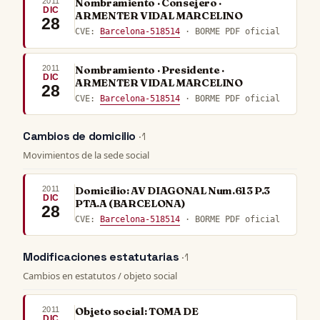
2011
Nombramiento · Consejero ·
DIC
ARMENTER VIDAL MARCELINO
28
CVE:
Barcelona-518514
· BORME PDF oficial
2011
Nombramiento · Presidente ·
DIC
ARMENTER VIDAL MARCELINO
28
CVE:
Barcelona-518514
· BORME PDF oficial
Cambios de domicilio
· 1
Movimientos de la sede social
2011
Domicilio: AV DIAGONAL Num.613 P.3
DIC
PTA.A (BARCELONA)
28
CVE:
Barcelona-518514
· BORME PDF oficial
Modificaciones estatutarias
· 1
Cambios en estatutos / objeto social
2011
Objeto social: TOMA DE
DIC