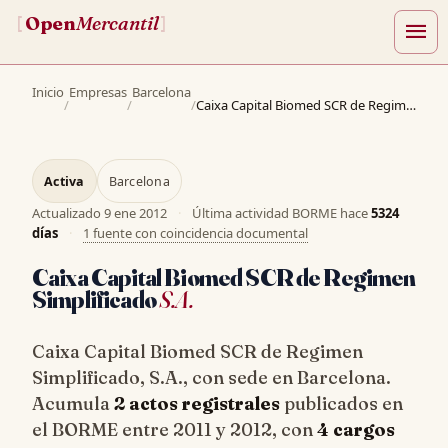
Open
Mercantil
[
]
menu
Inicio
Empresas
Barcelona
/
/
/
Caixa Capital Biomed SCR de Regimen Simplificado, S.A.
Activa
Barcelona
Actualizado
9 ene 2012
·
Última actividad BORME hace
5324
días
·
1 fuente con coincidencia documental
Caixa Capital Biomed SCR de Regimen
Simplificado
S.A.
Caixa Capital Biomed SCR de Regimen
Simplificado, S.A., con sede en Barcelona.
Acumula
2 actos registrales
publicados en
el BORME entre 2011 y 2012, con
4 cargos