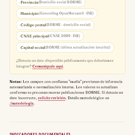
·
Provincia
(Domicilio social BORME)
·
Municipio
(Geocoding OpenMercantil · INE)
·
Código postal
(BORME · domicilio social)
·
CNAE principal
(CNAE 2009 · INE)
·
Capital social
(BORME (última actualización inscrita))
¿Detecta un dato disponible públicamente que deberíamos
integrar?
Comuníquelo aquí
.
Notas
: Los campos con confianza "media" provienen de inferencia
automatizada o normalización interna. Los valores se actualizan
conforme se procesan nuevas publicaciones BORME. Si detecta un
dato incorrecto,
solicite revisión
. Detalle metodológico en
/metodologia
.
INDICADORES DOCUMENTALES