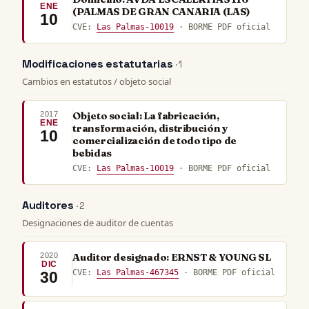
ENE
(PALMAS DE GRAN CANARIA (LAS)
10
CVE:
Las Palmas-10019
· BORME PDF oficial
Modificaciones estatutarias
· 1
Cambios en estatutos / objeto social
2017
Objeto social: La fabricación,
ENE
transformación, distribución y
10
comercialización de todo tipo de
bebidas
CVE:
Las Palmas-10019
· BORME PDF oficial
Auditores
· 2
Designaciones de auditor de cuentas
2020
Auditor designado: ERNST & YOUNG SL
DIC
CVE:
Las Palmas-467345
· BORME PDF oficial
30