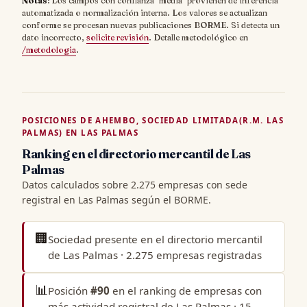
Notas
: Los campos con confianza "media" provienen de inferencia
automatizada o normalización interna. Los valores se actualizan
conforme se procesan nuevas publicaciones BORME. Si detecta un
dato incorrecto,
solicite revisión
. Detalle metodológico en
/metodologia
.
POSICIONES DE AHEMBO, SOCIEDAD LIMITADA(R.M. LAS
PALMAS) EN LAS PALMAS
Ranking en el directorio mercantil de Las
Palmas
Datos calculados sobre 2.275 empresas con sede
registral en Las Palmas según el BORME.
🏢
Sociedad presente en el
directorio mercantil
de Las Palmas
· 2.275 empresas registradas
📊
Posición
#90
en el
ranking de empresas con
más actividad registral de Las Palmas
· 15