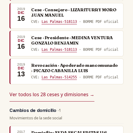
2019
Cese · Consejero · LIZARITURRY MORO
DIC
JUAN MANUEL
16
CVE:
Las Palmas-518113
· BORME PDF oficial
2019
Cese · Presidente · MEDINA VENTURA
DIC
GONZALO BENJAMIN
16
CVE:
Las Palmas-518113
· BORME PDF oficial
2019
Revocación · Apoderado mancomunado
DIC
· PICAZO CABANILLA LUIS
13
CVE:
Las Palmas-514255
· BORME PDF oficial
Ver todos los 28 ceses y dimisiones →
Cambios de domicilio
· 1
Movimientos de la sede social
2017
Domicilio: AVDA ESCALERITAS 116