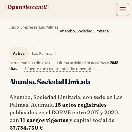
Open
Mercantil
[
]
menu
Inicio
Empresas
Las Palmas
/
/
/
Ahembo, Sociedad Limitada
Activa
Las Palmas
Actualizado
30 dic 2020
·
Última actividad BORME hace
2048
días
·
1 fuente con coincidencia documental
Ahembo, Sociedad Limitada
Ahembo, Sociedad Limitada, con sede en Las
Palmas. Acumula
15 actos registrales
publicados en el BORME entre 2017 y 2020,
con
11 cargos vigentes
y capital social de
27.754.730 €
.