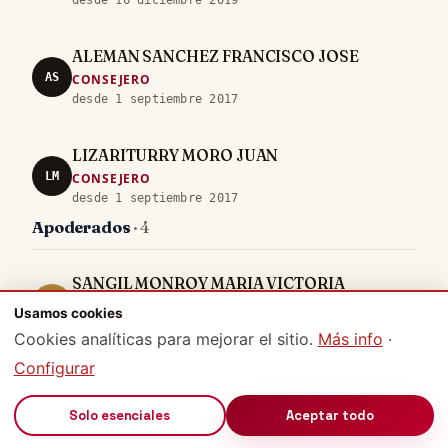
desde 16 diciembre 2019
ALEMAN SANCHEZ FRANCISCO JOSE
AS
CONSEJERO
desde 1 septiembre 2017
LIZARITURRY MORO JUAN
LM
CONSEJERO
desde 1 septiembre 2017
Apoderados
· 4
SANGIL MONROY MARIA VICTORIA
SM
APODERADO
Usamos cookies
desde 24 noviembre 2017
Cookies analíticas para mejorar el sitio.
Más info
·
Configurar
ARTAGNAN VILLAR
AV
APODERADO
🔊
Solo esenciales
Aceptar todo
desde 24 noviembre 2017