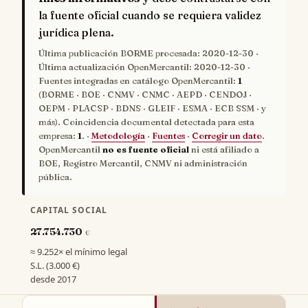
la fuente oficial cuando se requiera validez
jurídica plena.
Última publicación BORME procesada:
2020-12-30
·
Última actualización OpenMercantil:
2020-12-30
·
Fuentes integradas en catálogo OpenMercantil:
1
(BORME · BOE · CNMV · CNMC · AEPD · CENDOJ ·
OEPM · PLACSP · BDNS · GLEIF · ESMA · ECB SSM · y
más). Coincidencia documental detectada para esta
empresa:
1
. ·
Metodología
·
Fuentes
·
Corregir un dato
.
OpenMercantil
no es fuente oficial
ni está afiliado a
BOE, Registro Mercantil, CNMV ni administración
pública.
CAPITAL SOCIAL
27.754.730
€
≈ 9.252× el mínimo legal
S.L. (3.000 €)
desde 2017