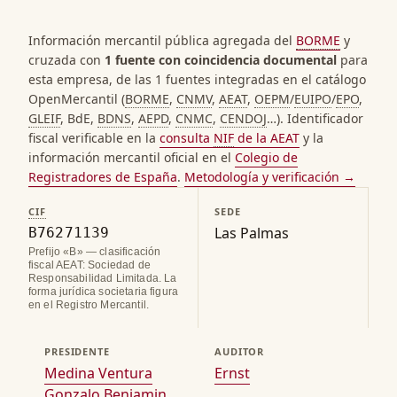
Información mercantil pública agregada del
BORME
y
cruzada con
1 fuente con coincidencia documental
para
esta empresa, de las 1 fuentes integradas en el catálogo
OpenMercantil (
BORME
,
CNMV
,
AEAT
,
OEPM
/
EUIPO
/
EPO
,
GLEIF
, BdE,
BDNS
,
AEPD
,
CNMC
,
CENDOJ
…). Identificador
fiscal verificable en la
consulta
NIF
de la AEAT
y la
información mercantil oficial en el
Colegio de
Registradores de España
.
Metodología y verificación →
CIF
SEDE
Las Palmas
B76271139
Prefijo «B» — clasificación
fiscal AEAT: Sociedad de
Responsabilidad Limitada. La
forma jurídica societaria figura
en el Registro Mercantil.
PRESIDENTE
AUDITOR
Medina Ventura
Ernst
Gonzalo Benjamin