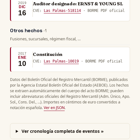
2019
Auditor designado: ERNST & YOUNG SL
DIC
CVE:
Las Palmas-518114
· BORME PDF oficial
16
Otros hechos
· 1
Fusiones, sucursales, régimen fiscal, …
2017
Constitución
ENE
CVE:
Las Palmas-10019
· BORME PDF oficial
10
Datos del Boletín Oficial del Registro Mercantil (BORME), publicados
por la Agencia Estatal Boletín Oficial del Estado (AEBOE). Los hechos
se extraen automáticamente del cuerpo del acto BORME; pueden
incluir abreviaturas oficiales del Registro Mercantil (Adm. Único, Apo.
Sol., Cons. Del., …). Importes en céntimos de euro convertidos a
notación española.
Ver en JSON
.
Ver cronología completa de eventos »