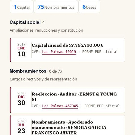
1
75
6
Capital
Nombramientos
Ceses
Capital social
· 1
Ampliaciones, reducciones y constitución
2017
Capital inicial de 27.754.730,00 €
ENE
CVE:
Las Palmas-10019
· BORME PDF oficial
10
Nombramientos
· 6 de 76
Cargos directivos y de representación
2020
Reelección · Auditor · ERNST & YOUNG
DIC
SL
30
CVE:
Las Palmas-467345
· BORME PDF oficial
2020
Nombramiento · Apoderado
JUL
mancomunado · SENDRA GARCIA
23
FRANCISCO JAVIER