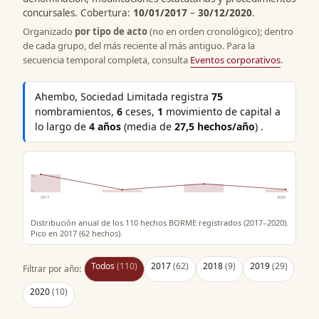
concursales. Cobertura:
10/01/2017
–
30/12/2020
.
Organizado
por tipo de acto
(no en orden cronológico); dentro
de cada grupo, del más reciente al más antiguo. Para la
secuencia temporal completa, consulta
Eventos corporativos
.
Ahembo, Sociedad Limitada registra
75
nombramientos,
6
ceses,
1
movimiento de capital a
lo largo de
4 años
(media de
27,5 hechos/año
) .
62
0
2017
2020
Distribución anual de los 110 hechos BORME registrados (2017–2020).
Pico en 2017 (62 hechos).
Todos
(110)
2017
(62)
2018
(9)
2019
(29)
Filtrar por año:
2020
(10)